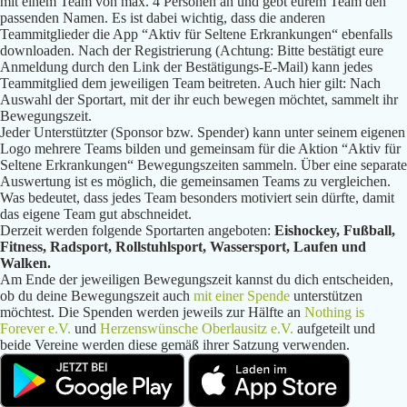
mit einem Team von max. 4 Personen an und gebt eurem Team den
passenden Namen. Es ist dabei wichtig, dass die anderen
Teammitglieder die App “Aktiv für Seltene Erkrankungen“ ebenfalls
downloaden. Nach der Registrierung (Achtung: Bitte bestätigt eure
Anmeldung durch den Link der Bestätigungs-E-Mail) kann jedes
Teammitglied dem jeweiligen Team beitreten. Auch hier gilt: Nach
Auswahl der Sportart, mit der ihr euch bewegen möchtet, sammelt ihr
Bewegungszeit.
Jeder Unterstützter (Sponsor bzw. Spender) kann unter seinem eigenen
Logo mehrere Teams bilden und gemeinsam für die Aktion “Aktiv für
Seltene Erkrankungen“ Bewegungszeiten sammeln. Über eine separate
Auswertung ist es möglich, die gemeinsamen Teams zu vergleichen.
Was bedeutet, dass jedes Team besonders motiviert sein dürfte, damit
das eigene Team gut abschneidet.
Derzeit werden folgende Sportarten angeboten:
Eishockey, Fußball,
Fitness, Radsport, Rollstuhlsport, Wassersport, Laufen und
Walken.
Am Ende der jeweiligen Bewegungszeit kannst du dich entscheiden,
ob du deine Bewegungszeit auch
mit einer Spende
unterstützen
möchtest. Die Spenden werden jeweils zur Hälfte an
Nothing is
Forever e.V.
und
Herzenswünsche Oberlausitz e.V.
aufgeteilt und
beide Vereine werden diese gemäß ihrer Satzung verwenden.